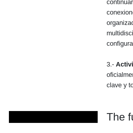
continuar
conexion
organiza
multidisc
configura
3.-
Activ
oficialm
clave y 
The f