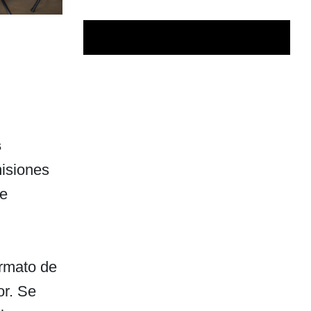
s
misiones
 e
rmato de
r. Se