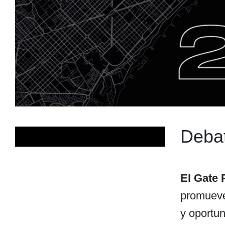
Debat
El Gate 
promueve 
y oportun