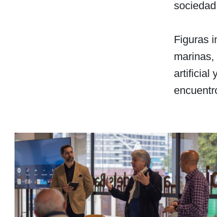
sociedad 
Figuras i
marinas, 
artificia
encuentro