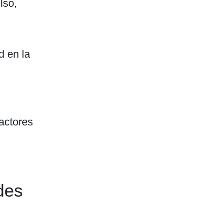
lso,
d en la
actores
des