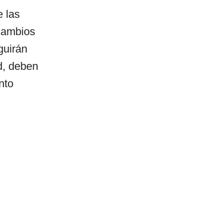
e las
cambios
guirán
d, deben
nto